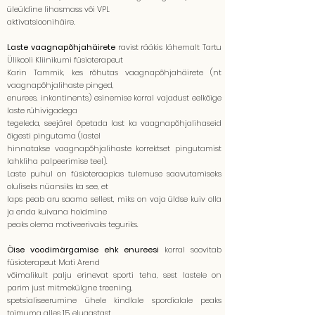
üleüldine lihasmass või VPL
aktivatsioonihäire.
Laste vaagnapõhjahäirete
ravist rääkis lähemalt Tartu
Ülikooli Kliinikumi füsioterapeut
Karin Tammik, kes rõhutas vaagnapõhjahäirete (nt
vaagnapõhjalihaste pinged,
enurees, inkontinents) esinemise korral vajadust eelkõige
laste rühivigadega
tegeleda, seejärel õpetada last ka vaagnapõhjalihaseid
õigesti pingutama (lastel
hinnatakse vaagnapõhjalihaste korrektset pingutamist
lahkliha palpeerimise teel).
Laste puhul on füsioteraapias tulemuse saavutamiseks
oluliseks nüansiks ka see, et
laps peab aru saama sellest, miks on vaja üldse kuiv olla
ja enda kuivana hoidmine
peaks olema motiveerivaks teguriks.
Öise voodimärgamise ehk enureesi
korral soovitab
füsioterapeut Mati Arend
võimalikult palju erinevat sporti teha, sest lastele on
parim just mitmekülgne treening,
spetsialiseerumine ühele kindlale spordialale peaks
toimuma alles 15. eluaastast.