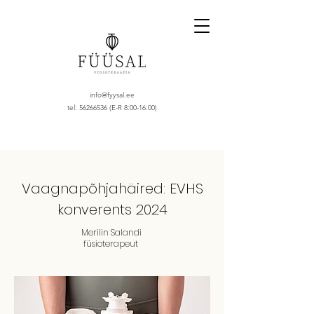
info@fyysal.ee
tel:
56266536
(E-R 8:00-16:00)
Vaagnapõhjahäired: EVHS
konverents 2024
Merilin Salandi
füsioterapeut