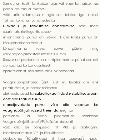
Samuti on kusiti funktsioon ajas vähenev ka naistel, kes
pole sünnitanud, mistõttu
võib uriinipidamatus mingis eas tekkida igal naisel.
Tähtsal kohal on vananedes ka
ülekaalu ja rasvumise ennetamine
, sest üheks
suurimaks riskiteguriks stress-
inkontinentsi puhul on ülekaal. Liigse kaalu puhul on
kõhuõõnesisene rõhk ja
kõhupiirkonna rasva surve põiele ning
vaagnapõhjalihastele lihtsalt suurem.
Rasvunud patsiendid on uriinipidamatuse puhul edukalt
abi saanud ka bariaatrilisest
operatsioonist, mis aitab kaalu vähendada.
Vaagnapõhjalihased (eriti just m. levator ani ehk
pärakutõstur) ja nende töökorras
olek vastutavad ka
sakroiliakaalliiduste stabilisatsiooni
eest ehk teatud tüüpi
alaseljavalude puhul võib olla vajadus ka
vaagnapõhjalihaseid treenida,
isegi kui
patsiendil ei esine pidamatuse probleemi.
Vaagnapõhjalihaste (VPL) düsfunktsioonil
võib olla eri põhjuseid, nt VPL ja diafragma
koordineerimatus, VPL ja kõhulihaste
düsbalanss (kõhulihased nt liiga tugevad), madal