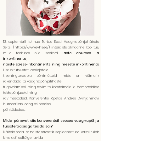
13. septembril toimus Tartus Eesti Vaagnapõhjahäirete
Seltsi (
https://www.evhs.ee/)
interdistsiplinaarne koolitus,
mille fookuses olid seekord
laste enurees ja
inkontinents,
naiste stress-inkontinents ning meeste inkontinents
.
Lisaks tutvustati osalejatele
treeningteraapia põhimõtteid, mida on võimalik
rakendada ka vaagnapõhjalihaste
tugevdamisel, ning ravimite koostoimeid ja hemorroidide
tekkepõhjuseid ning
ravimeetodeid. Konverentsi lõpetas Andres Dvinjaninovi
humoorikas loeng esinemise
põhitõdedest.
Mida põnevat siis konverentsil seoses vaagnapõhja
füsioteraapiaga teada sai?
Näiteks seda, et naiste stress-kusepidamatuse korral tuleb
kindlasti eelkõige ravida