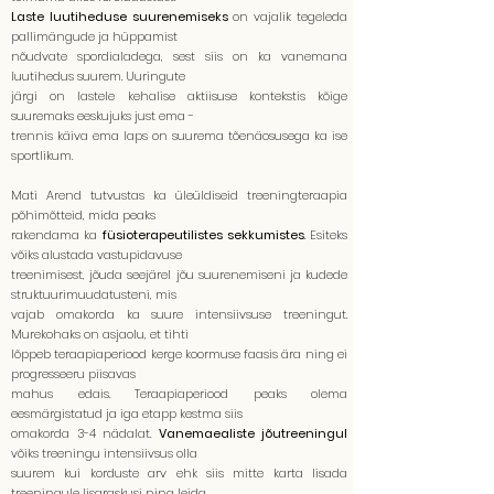
Laste luutiheduse suurenemiseks
on vajalik tegeleda
pallimängude ja hüppamist
nõudvate spordialadega, sest siis on ka vanemana
luutihedus suurem. Uuringute
järgi on lastele kehalise aktiisuse kontekstis kõige
suuremaks eeskujuks just ema -
trennis käiva ema laps on suurema tõenäosusega ka ise
sportlikum.
Mati Arend tutvustas ka üleüldiseid treeningteraapia
põhimõtteid, mida peaks
rakendama ka
füsioterapeutilistes sekkumistes
. Esiteks
võiks alustada vastupidavuse
treenimisest, jõuda seejärel jõu suurenemiseni ja kudede
struktuurimuudatusteni, mis
vajab omakorda ka suure intensiivsuse treeningut.
Murekohaks on asjaolu, et tihti
lõppeb teraapiaperiood kerge koormuse faasis ära ning ei
progresseeru piisavas
mahus edais. Teraapiaperiood peaks olema
eesmärgistatud ja iga etapp kestma siis
omakorda 3-4 nädalat.
Vanemaealiste jõutreeningul
võiks treeningu intensiivsus olla
suurem kui korduste arv ehk siis mitte karta lisada
treeningule lisaraskusi ning leida