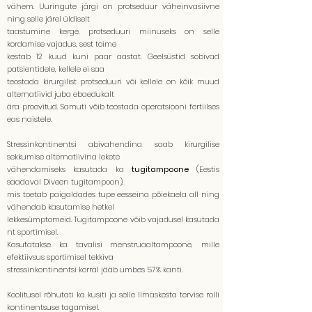
vähem. Uuringute järgi on protseduur väheinvasiivne
ning selle järel üldiselt
taastumine kerge, protseduuri miinuseks on selle
kordamise vajadus, sest toime
kestab 12 kuud kuni paar aastat. Geelsüstid sobivad
patsientidele, kellele ei saa
teostada kirurgilist protseduuri või kellele on kõik muud
alternatiivid juba ebaedukalt
ära proovitud. Samuti võib teostada operatsiooni fertiilses
eas naistele.
Stressinkontinentsi abivahendina saab kirurgilise
sekkumise alternatiivina lekete
vähendamiseks kasutada ka
tugitampoone
(Eestis
saadaval Diveen tugitampoon),
mis toetab paigaldades tupe eesseina põiekaela all ning
vähendab kasutamise hetkel
lekkesümptomeid. Tugitampoone võib vajadusel kasutada
nt sportimisel.
Kasutatakse ka tavalisi menstruaaltampoone, mille
efektiivsus sportimisel tekkiva
stressinkontinentsi korral jääb umbes 57% kanti.
Koolitusel rõhutati ka kusiti ja selle limaskesta tervise rolli
kontinentsuse tagamisel.