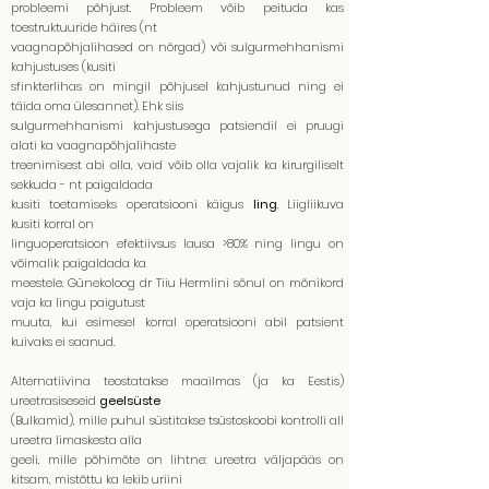
probleemi põhjust. Probleem võib peituda kas
toestruktuuride häires (nt
vaagnapõhjalihased on nõrgad) või sulgurmehhanismi
kahjustuses (kusiti
sfinkterlihas on mingil põhjusel kahjustunud ning ei
täida oma ülesannet). Ehk siis
sulgurmehhanismi kahjustusega patsiendil ei pruugi
alati ka vaagnapõhjalihaste
treenimisest abi olla, vaid võib olla vajalik ka kirurgiliselt
sekkuda - nt paigaldada
kusiti toetamiseks operatsiooni käigus
ling
. Liigliikuva
kusiti korral on
linguoperatsioon efektiivsus lausa >80% ning lingu on
võimalik paigaldada ka
meestele. Günekoloog dr Tiiu Hermlini sõnul on mõnikord
vaja ka lingu paigutust
muuta, kui esimesel korral operatsiooni abil patsient
kuivaks ei saanud.
Alternatiivina teostatakse maailmas (ja ka Eestis)
ureetrasiseseid
geelsüste
(Bulkamid), mille puhul süstitakse tsüstoskoobi kontrolli all
ureetra limaskesta alla
geeli, mille põhimõte on lihtne: ureetra väljapääs on
kitsam, mistõttu ka lekib uriini